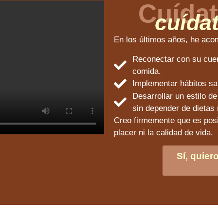
Cuídat
cuída
En los últimos años, he aco
Reconectar con su cuerp
comida.
Implementar hábitos sal
Desarrollar un estilo d
sin depender de dietas n
Creo firmemente que es posibl
placer ni la calidad de vida.
Sí, quier