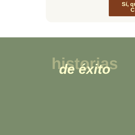
Sí, 
C
historias
de éxito