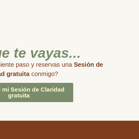
e te vayas...
uiente paso y reservas una
Sesión de
ad gratuita
conmigo?
o mi Sesión de Claridad
gratuita