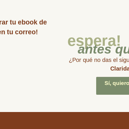
rar tu ebook de
en tu correo!
espera!
antes qu
¿Por qué no das el sig
Clarid
Sí, quier